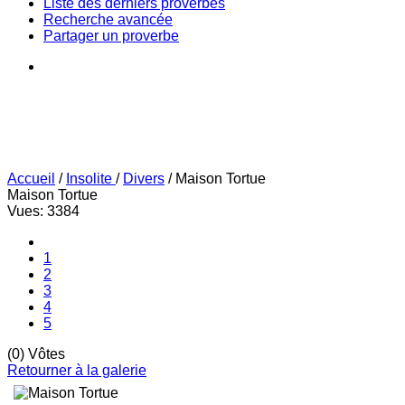
Liste des derniers proverbes
Recherche avancée
Partager un proverbe
Accueil
/
Insolite
/
Divers
/
Maison Tortue
Maison Tortue
Vues: 3384
1
2
3
4
5
(0) Vôtes
Retourner à la galerie