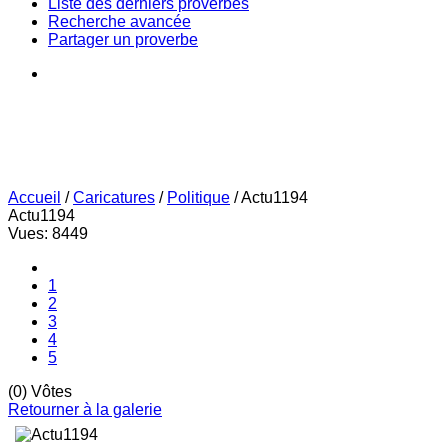
Liste des derniers proverbes
Recherche avancée
Partager un proverbe
Accueil
/
Caricatures
/
Politique
/
Actu1194
Actu1194
Vues: 8449
1
2
3
4
5
(0) Vôtes
Retourner à la galerie