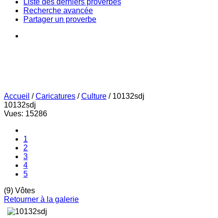
Liste des derniers proverbes
Recherche avancée
Partager un proverbe
Accueil
/
Caricatures
/
Culture
/
10132sdj
10132sdj
Vues: 15286
1
2
3
4
5
(9) Vôtes
Retourner à la galerie