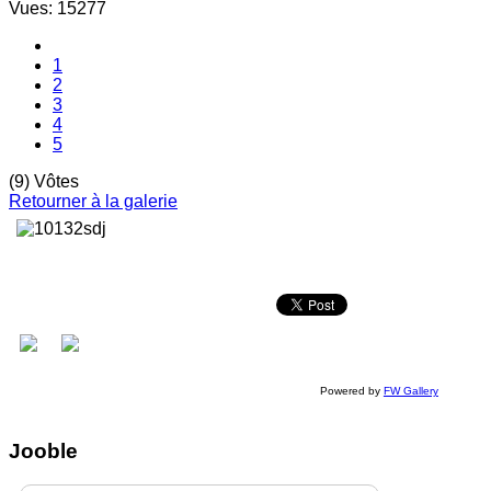
Vues: 15277
1
2
3
4
5
(9) Vôtes
Retourner à la galerie
Powered by
FW Gallery
Jooble