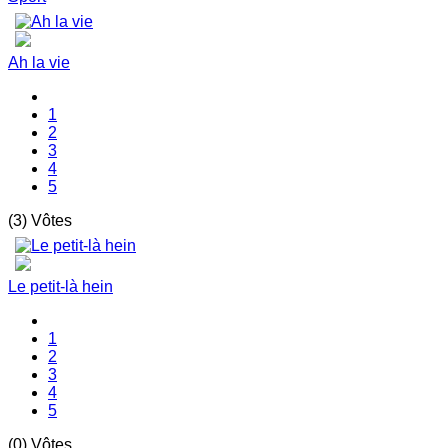
Ah la vie
1
2
3
4
5
(3) Vôtes
Le petit-là hein
1
2
3
4
5
(0) Vôtes