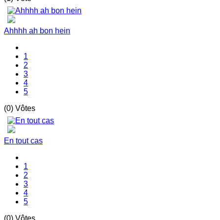
Ahhhh ah bon hein
1
2
3
4
5
(0) Vôtes
En tout cas
1
2
3
4
5
(0) Vôtes