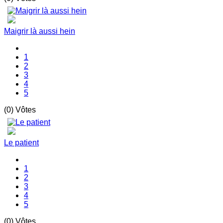
Maigrir là aussi hein
1
2
3
4
5
(0) Vôtes
Le patient
1
2
3
4
5
(0) Vôtes