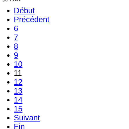
Début
Précédent
6
7
8
9
10
11
12
13
14
15
Suivant
Fin