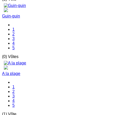
Guin-guin
1
2
3
4
5
(0) Vôtes
A la plage
1
2
3
4
5
(1) Vôte