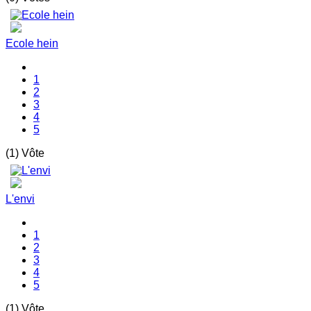
Ecole hein
1
2
3
4
5
(1) Vôte
L'envi
1
2
3
4
5
(1) Vôte