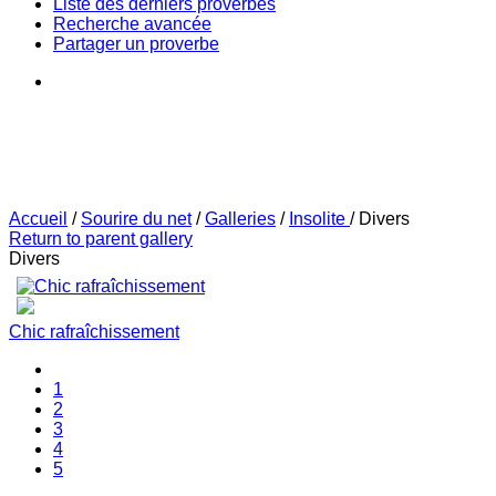
Liste des derniers proverbes
Recherche avancée
Partager un proverbe
Accueil
/
Sourire du net
/
Galleries
/
Insolite
/
Divers
Return to parent gallery
Divers
Chic rafraîchissement
1
2
3
4
5