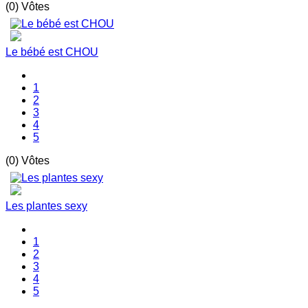
(0) Vôtes
Le bébé est CHOU
1
2
3
4
5
(0) Vôtes
Les plantes sexy
1
2
3
4
5