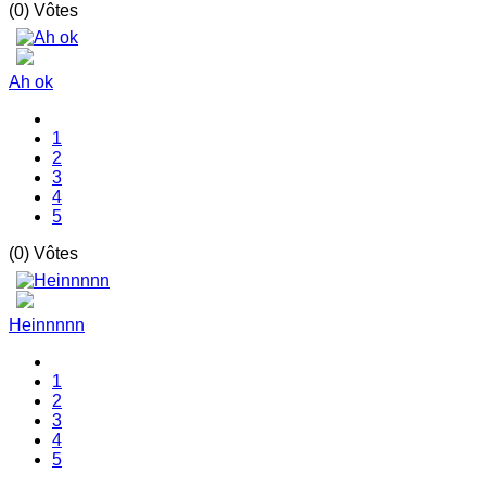
(0) Vôtes
Ah ok
1
2
3
4
5
(0) Vôtes
Heinnnnn
1
2
3
4
5