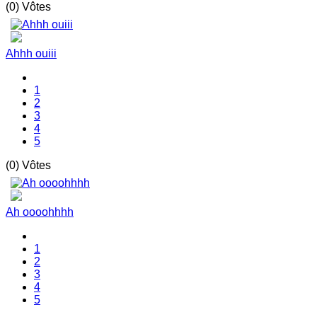
(0) Vôtes
Ahhh ouiii
1
2
3
4
5
(0) Vôtes
Ah oooohhhh
1
2
3
4
5