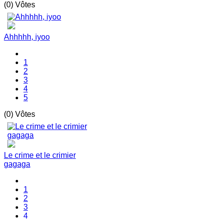
(0) Vôtes
Ahhhhh, iyoo
1
2
3
4
5
(0) Vôtes
Le crime et le crimier
gagaga
1
2
3
4