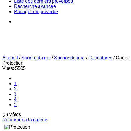
Liste des derniers proverbes
Recherche avancée
Partager un proverbe
Accueil
/
Sourire du net
/
Sourire du jour
/
Caricatures
/
Carica
Protection
Vues: 5505
1
2
3
4
5
(0) Vôtes
Retourner à la galerie