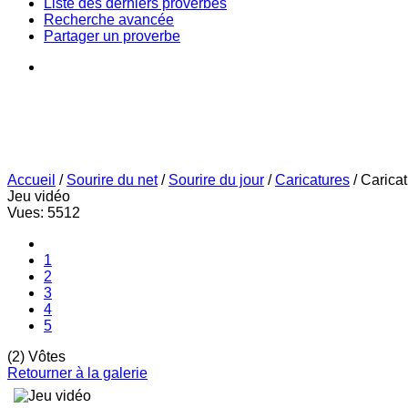
Liste des derniers proverbes
Recherche avancée
Partager un proverbe
Accueil
/
Sourire du net
/
Sourire du jour
/
Caricatures
/
Carica
Jeu vidéo
Vues: 5512
1
2
3
4
5
(2) Vôtes
Retourner à la galerie