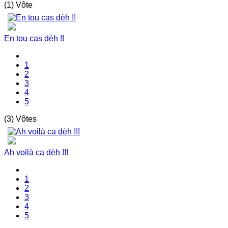
(1) Vôte
En tou cas dèh !!
1
2
3
4
5
(3) Vôtes
Ah voilà ca dèh !!!
1
2
3
4
5