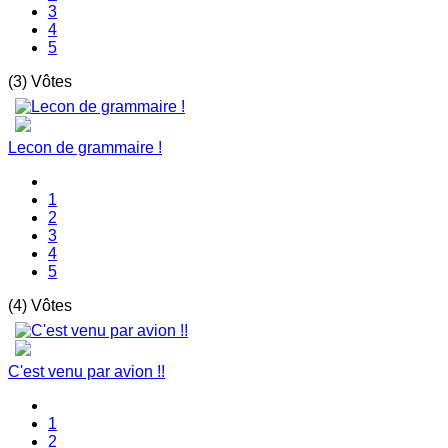
3
4
5
(3) Vôtes
Lecon de grammaire !
1
2
3
4
5
(4) Vôtes
C'est venu par avion !!
1
2