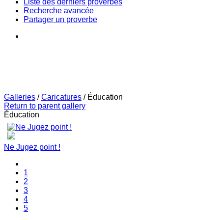
Liste des derniers proverbes
Recherche avancée
Partager un proverbe
Galleries
/
Caricatures
/
Éducation
Return to parent gallery
Éducation
Ne Jugez point !
1
2
3
4
5