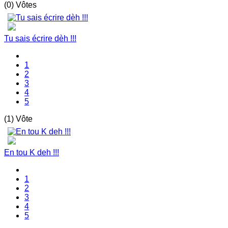
(0) Vôtes
Tu sais écrire dèh !!!
1
2
3
4
5
(1) Vôte
En tou K deh !!!
1
2
3
4
5