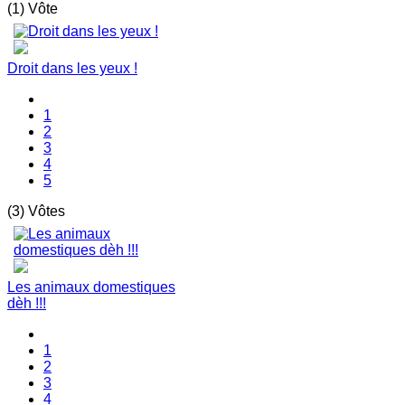
(1) Vôte
Droit dans les yeux !
1
2
3
4
5
(3) Vôtes
Les animaux domestiques
dèh !!!
1
2
3
4