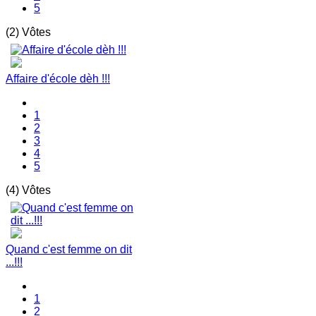
5
(2) Vôtes
Affaire d'école dèh !!!
1
2
3
4
5
(4) Vôtes
Quand c'est femme on dit
...!!!
1
2