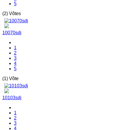
5
(2) Vôtes
10070sdj
1
2
3
4
5
(1) Vôte
10103sdj
1
2
3
4