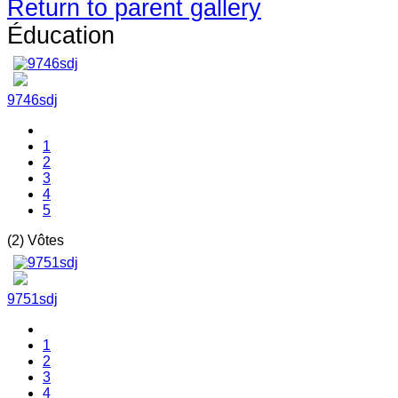
Return to parent gallery
Éducation
9746sdj
1
2
3
4
5
(2) Vôtes
9751sdj
1
2
3
4