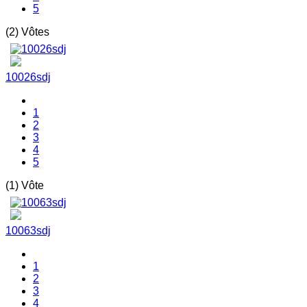
5
(2) Vôtes
10026sdj
1
2
3
4
5
(1) Vôte
10063sdj
1
2
3
4