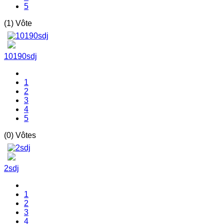
5
(1) Vôte
10190sdj
1
2
3
4
5
(0) Vôtes
2sdj
1
2
3
4