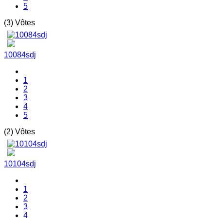
5
(3) Vôtes
10084sdj
1
2
3
4
5
(2) Vôtes
10104sdj
1
2
3
4