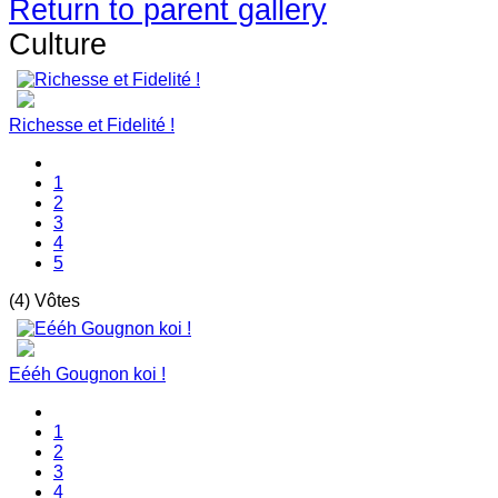
Return to parent gallery
Culture
Richesse et Fidelité !
1
2
3
4
5
(4) Vôtes
Eééh Gougnon koi !
1
2
3
4