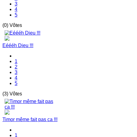
3
4
5
(0) Vôtes
Eéééh Dieu !!!
1
2
3
4
5
(3) Vôtes
Timor même fait pas ca !!!
1