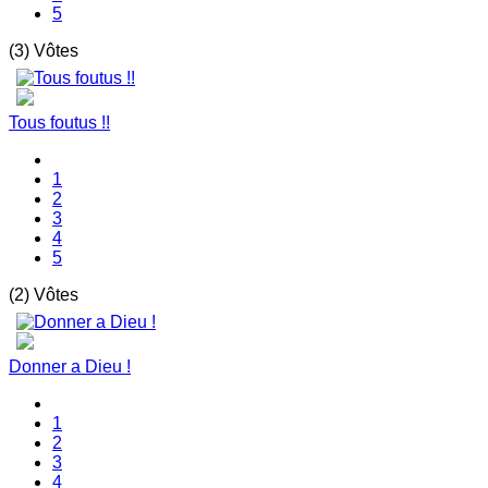
5
(3) Vôtes
Tous foutus !!
1
2
3
4
5
(2) Vôtes
Donner a Dieu !
1
2
3
4