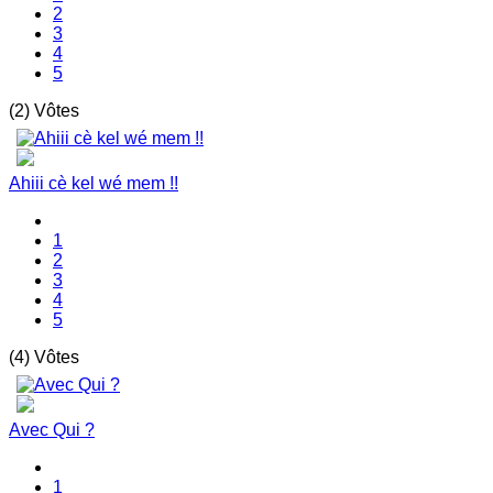
2
3
4
5
(2) Vôtes
Ahiii cè kel wé mem !!
1
2
3
4
5
(4) Vôtes
Avec Qui ?
1