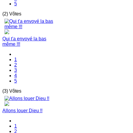
5
(2) Vôtes
Qui t'a envoyé la bas
même !!!
1
2
3
4
5
(3) Vôtes
Allons louer Dieu !!
1
2