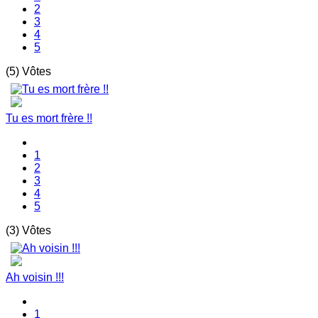
2
3
4
5
(5) Vôtes
Tu es mort frère !!
1
2
3
4
5
(3) Vôtes
Ah voisin !!!
1