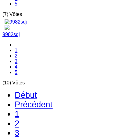
5
(7) Vôtes
9982sdj
1
2
3
4
5
(10) Vôtes
Début
Précédent
1
2
3