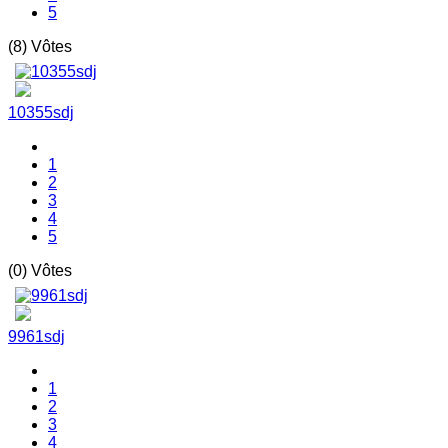
5
(8) Vôtes
10355sdj
1
2
3
4
5
(0) Vôtes
9961sdj
1
2
3
4