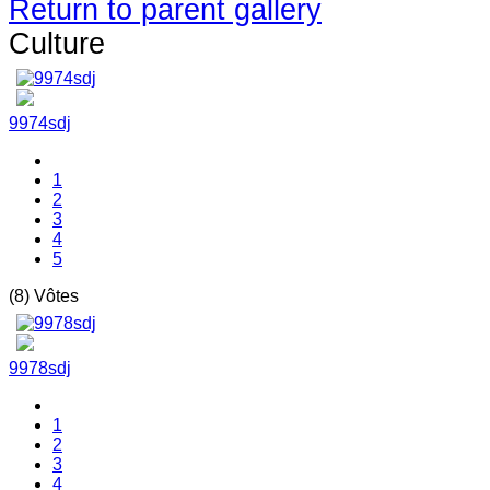
Return to parent gallery
Culture
9974sdj
1
2
3
4
5
(8) Vôtes
9978sdj
1
2
3
4