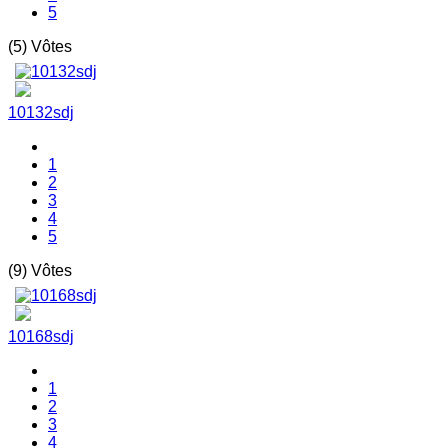
5
(5) Vôtes
10132sdj
1
2
3
4
5
(9) Vôtes
10168sdj
1
2
3
4