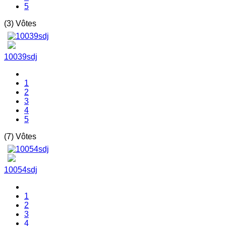
5
(3) Vôtes
10039sdj
1
2
3
4
5
(7) Vôtes
10054sdj
1
2
3
4