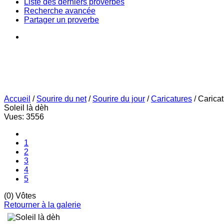
Liste des derniers proverbes
Recherche avancée
Partager un proverbe
Accueil
/
Sourire du net
/
Sourire du jour
/
Caricatures
/
Carica
Soleil là dèh
Vues: 3556
1
2
3
4
5
(0) Vôtes
Retourner à la galerie