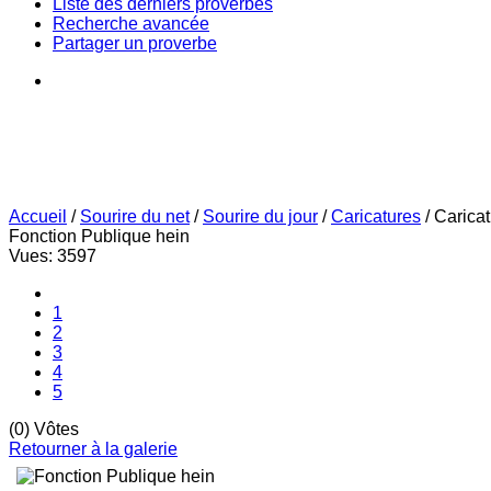
Liste des derniers proverbes
Recherche avancée
Partager un proverbe
Accueil
/
Sourire du net
/
Sourire du jour
/
Caricatures
/
Carica
Fonction Publique hein
Vues: 3597
1
2
3
4
5
(0) Vôtes
Retourner à la galerie