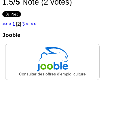
1.5/
5
Note (2 votes)
<<
<
1
[
2
]
3
>
>>
Jooble
Consulter des offres d'emploi culture