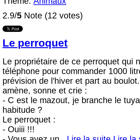
Thème:
Animaux
2.9/
5
Note (12 votes)
Le perroquet
Le propriétaire de ce perroquet qui ne
téléphone pour commander 1000 lit
prévision de l'hiver et part au boulot.
amène, sonne et crie :
- C est le mazout, je branche le tu
habitude ?
Le perroquet :
- Ouiii !!!
- Vous avez un...
Lire la suite
Lire la