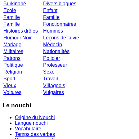
Burkinabé
Divers blagues
Ecole
Enfant
Famille
Famille
Famille
Fonctionnaires
Histoires drôles
Hommes
Humour Noir
Leçons de la vie
Mariage
Médecin
Militaires
Nationalités
Patrons
Policier
Politique
Professeur
Religion
Sexe
Sport
Travail
Vieux
Villageois
Voitures
Vulgaires
Le nouchi
Origine du Nouchi
Langue nouchi
Vocabulaire
Temps des verbes