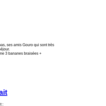
bas, ses amis Gouro qui sont très
éjour.
onne 3 bananes braisées +
ait
t :