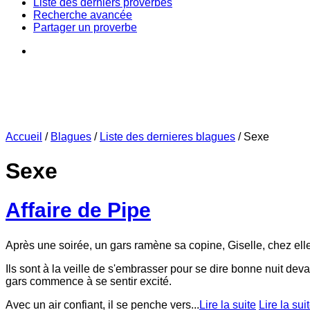
Liste des derniers proverbes
Recherche avancée
Partager un proverbe
Accueil
/
Blagues
/
Liste des dernieres blagues
/
Sexe
Sexe
Affaire de Pipe
Après une soirée, un gars ramène sa copine, Giselle, chez elle
Ils sont à la veille de s'embrasser pour se dire bonne nuit devan
gars commence à se sentir excité.
Avec un air confiant, il se penche vers...
Lire la suite
Lire la sui