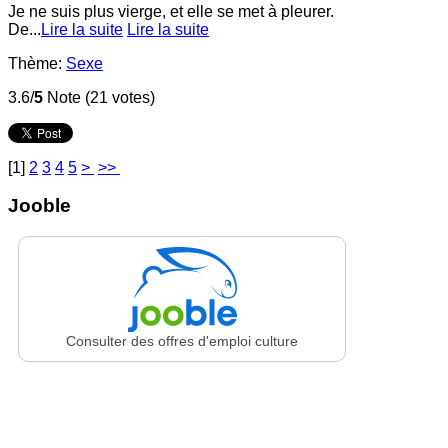
Je ne suis plus vierge, et elle se met à pleurer.
De...
Lire la suite
Lire la suite
Thème:
Sexe
3.6/
5
Note (21 votes)
[
1
]
2
3
4
5
>
>>
Jooble
Consulter des offres d'emploi culture