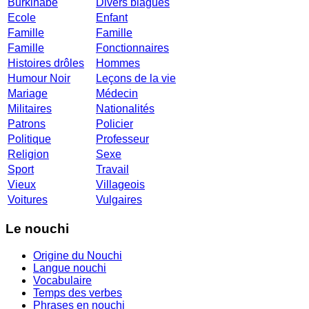
Burkinabé
Divers blagues
Ecole
Enfant
Famille
Famille
Famille
Fonctionnaires
Histoires drôles
Hommes
Humour Noir
Leçons de la vie
Mariage
Médecin
Militaires
Nationalités
Patrons
Policier
Politique
Professeur
Religion
Sexe
Sport
Travail
Vieux
Villageois
Voitures
Vulgaires
Le nouchi
Origine du Nouchi
Langue nouchi
Vocabulaire
Temps des verbes
Phrases en nouchi