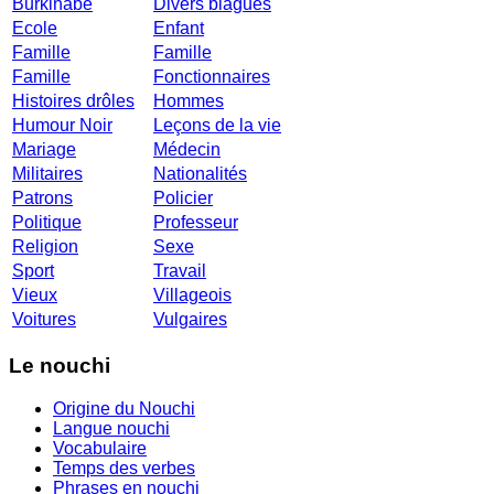
Burkinabé
Divers blagues
Ecole
Enfant
Famille
Famille
Famille
Fonctionnaires
Histoires drôles
Hommes
Humour Noir
Leçons de la vie
Mariage
Médecin
Militaires
Nationalités
Patrons
Policier
Politique
Professeur
Religion
Sexe
Sport
Travail
Vieux
Villageois
Voitures
Vulgaires
Le nouchi
Origine du Nouchi
Langue nouchi
Vocabulaire
Temps des verbes
Phrases en nouchi