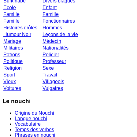
Burkinabé
Divers blagues
Ecole
Enfant
Famille
Famille
Famille
Fonctionnaires
Histoires drôles
Hommes
Humour Noir
Leçons de la vie
Mariage
Médecin
Militaires
Nationalités
Patrons
Policier
Politique
Professeur
Religion
Sexe
Sport
Travail
Vieux
Villageois
Voitures
Vulgaires
Le nouchi
Origine du Nouchi
Langue nouchi
Vocabulaire
Temps des verbes
Phrases en nouchi