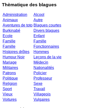
Thèmatique des blagues
Administration
Alcool
Animaux
Autre
Aventures de toto
Blagues courtes
Burkinabé
Divers blagues
Ecole
Enfant
Famille
Famille
Famille
Fonctionnaires
Histoires drôles
Hommes
Humour Noir
Leçons de la vie
Mariage
Médecin
Militaires
Nationalités
Patrons
Policier
Politique
Professeur
Religion
Sexe
Sport
Travail
Vieux
Villageois
Voitures
Vulgaires