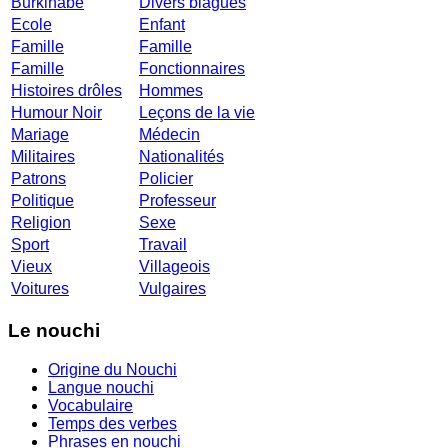
Burkinabé
Divers blagues
Ecole
Enfant
Famille
Famille
Famille
Fonctionnaires
Histoires drôles
Hommes
Humour Noir
Leçons de la vie
Mariage
Médecin
Militaires
Nationalités
Patrons
Policier
Politique
Professeur
Religion
Sexe
Sport
Travail
Vieux
Villageois
Voitures
Vulgaires
Le nouchi
Origine du Nouchi
Langue nouchi
Vocabulaire
Temps des verbes
Phrases en nouchi