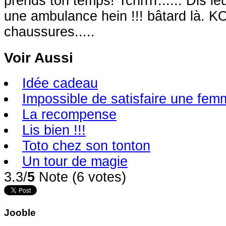
prends ton temps! Tchrrrr...... Dis le
une ambulance hein !!! bâtard là. K
chaussures.....
Voir Aussi
Idée cadeau
Impossible de satisfaire une fem
La recompense
Lis bien !!!
Toto chez son tonton
Un tour de magie
3.3/
5
Note (6 votes)
Jooble