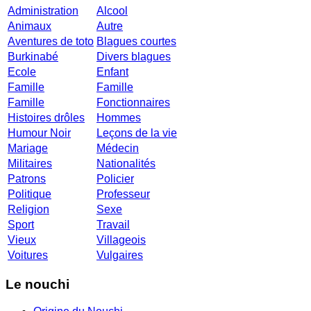
Administration
Alcool
Animaux
Autre
Aventures de toto
Blagues courtes
Burkinabé
Divers blagues
Ecole
Enfant
Famille
Famille
Famille
Fonctionnaires
Histoires drôles
Hommes
Humour Noir
Leçons de la vie
Mariage
Médecin
Militaires
Nationalités
Patrons
Policier
Politique
Professeur
Religion
Sexe
Sport
Travail
Vieux
Villageois
Voitures
Vulgaires
Le nouchi