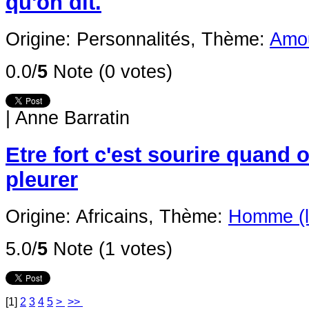
qu'on dit.
Origine: Personnalités,
Thème:
Amo
0.0/
5
Note (0 votes)
|
Anne Barratin
Etre fort c'est sourire quand 
pleurer
Origine: Africains,
Thème:
Homme (l
5.0/
5
Note (1 votes)
[
1
]
2
3
4
5
>
>>