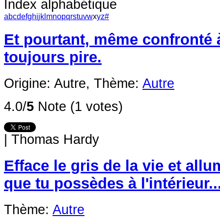
Index alphabétique
a
b
c
d
e
f
g
h
i
j
k
l
m
n
o
p
q
r
s
t
u
v
w
x
y
z
#
Et pourtant, même confronté à 
toujours pire.
Origine: Autre,
Thème:
Autre
4.0/
5
Note (1 votes)
|
Thomas Hardy
Efface le gris de la vie et all
que tu possèdes à l'intérieur..
Thème:
Autre