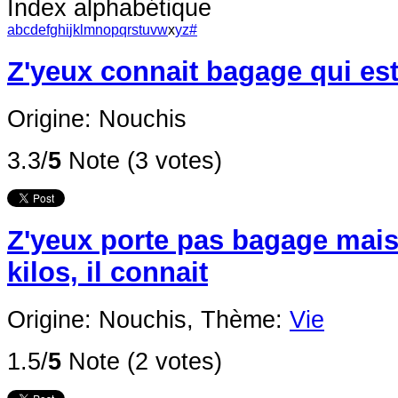
Index alphabétique
a
b
c
d
e
f
g
h
i
j
k
l
m
n
o
p
q
r
s
t
u
v
w
x
y
z
#
Z'yeux connait bagage qui est
Origine: Nouchis
3.3/
5
Note (3 votes)
Z'yeux porte pas bagage mais 
kilos, il connait
Origine: Nouchis,
Thème:
Vie
1.5/
5
Note (2 votes)