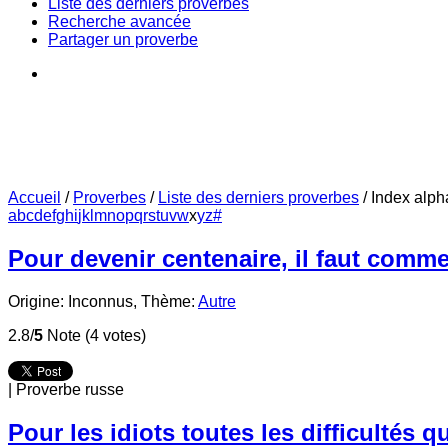
Liste des derniers proverbes
Recherche avancée
Partager un proverbe
Accueil
/
Proverbes
/
Liste des derniers proverbes
/
Index alph
a
b
c
d
e
f
g
h
i
j
k
l
m
n
o
p
q
r
s
t
u
v
w
x
y
z
#
Pour devenir centenaire, il faut comm
Origine: Inconnus,
Thème:
Autre
2.8/
5
Note (4 votes)
|
Proverbe russe
Pour les idiots toutes les difficultés q