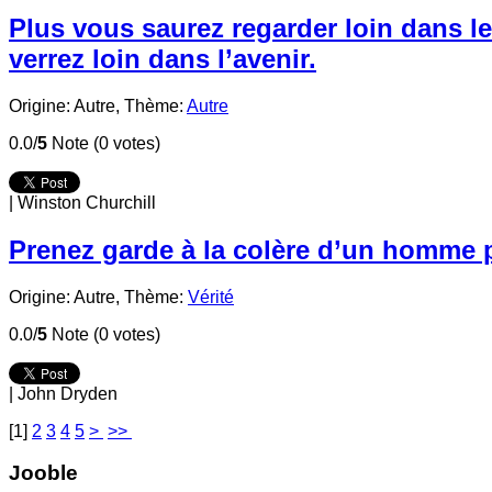
Plus vous saurez regarder loin dans l
verrez loin dans l’avenir.
Origine: Autre,
Thème:
Autre
0.0/
5
Note (0 votes)
|
Winston Churchill
Prenez garde à la colère d’un homme p
Origine: Autre,
Thème:
Vérité
0.0/
5
Note (0 votes)
|
John Dryden
[
1
]
2
3
4
5
>
>>
Jooble