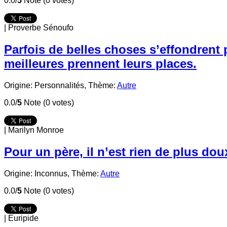
0.0/
5
Note (0 votes)
|
Proverbe Sénoufo
Parfois de belles choses s’effondrent
meilleures prennent leurs places.
Origine: Personnalités,
Thème:
Autre
0.0/
5
Note (0 votes)
|
Marilyn Monroe
Pour un père, il n’est rien de plus doux
Origine: Inconnus,
Thème:
Autre
0.0/
5
Note (0 votes)
|
Euripide