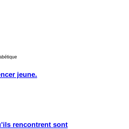
abétique
encer jeune.
u'ils rencontrent sont