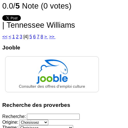
0.0/
5
Note (0 votes)
|
Tennessee Williams
<<
<
1
2
3
[
4
]
5
6
7
8
>
>>
Jooble
Consulter des offres d'emploi culture
Recherche des proverbes
Recherche:
Origine:
Theme: