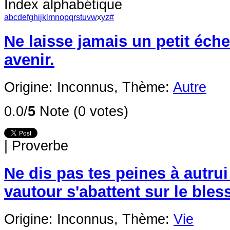
Index alphabétique
a
b
c
d
e
f
g
h
i
j
k
l
m
n
o
p
q
r
s
t
u
v
w
x
y
z
#
Ne laisse jamais un petit éche
avenir.
Origine: Inconnus,
Thème:
Autre
0.0/
5
Note (0 votes)
|
Proverbe
Ne dis pas tes peines à autrui ;
vautour s'abattent sur le bles
Origine: Inconnus,
Thème:
Vie